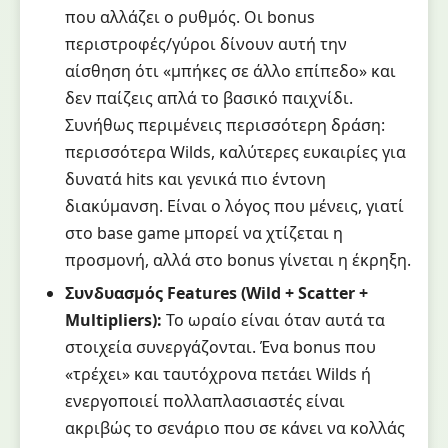
που αλλάζει ο ρυθμός. Οι bonus
περιστροφές/γύροι δίνουν αυτή την
αίσθηση ότι «μπήκες σε άλλο επίπεδο» και
δεν παίζεις απλά το βασικό παιχνίδι.
Συνήθως περιμένεις περισσότερη δράση:
περισσότερα Wilds, καλύτερες ευκαιρίες για
δυνατά hits και γενικά πιο έντονη
διακύμανση. Είναι ο λόγος που μένεις, γιατί
στο base game μπορεί να χτίζεται η
προσμονή, αλλά στο bonus γίνεται η έκρηξη.
Συνδυασμός Features (Wild + Scatter +
Multipliers):
Το ωραίο είναι όταν αυτά τα
στοιχεία συνεργάζονται. Ένα bonus που
«τρέχει» και ταυτόχρονα πετάει Wilds ή
ενεργοποιεί πολλαπλασιαστές είναι
ακριβώς το σενάριο που σε κάνει να κολλάς