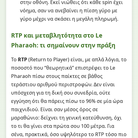
στην οθόνη. Εκεί νιώθεις ότι κάθε spin έχει
νόημα, σαν να ανεβαίνει η πίεση γύρο με
γύρο μέχρι να σκάσει η μεγάλη πληρωμή.
RTP και μεταβλητότητα στο Le
Pharaoh: τι σημαίνουν στην πράξη
Το
RTP
(Return to Player) είναι, με απλά λόγια, το
ποσοστό που “θεωρητικά” επιστρέφει το Le
Pharaoh πίσω στους παίκτες σε βάθος
τεράστιου αριθμού περιστροφών. Δεν είναι
υπόσχεση για τη δική σου συνεδρία, ούτε
εγγύηση ότι θα πάρεις πίσω το 96% σε μία ώρα
παιχνιδιού. Είναι σαν μέσος όρος σε
μαραθώνιο: δείχνει τη γενική κατεύθυνση, όχι
το τι θα γίνει στα πρώτα σου 100 μέτρα. Για
σένα, πρακτικά, όσο υψηλότερο το RTP τόσο πιο