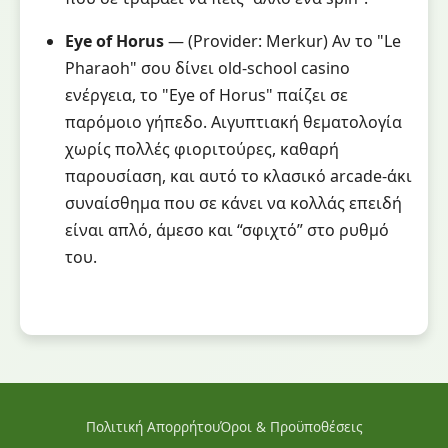
Eye of Horus
— (Provider: Merkur) Αν το "Le
Pharaoh" σου δίνει old-school casino
ενέργεια, το "Eye of Horus" παίζει σε
παρόμοιο γήπεδο. Αιγυπτιακή θεματολογία
χωρίς πολλές φιοριτούρες, καθαρή
παρουσίαση, και αυτό το κλασικό arcade-άκι
συναίσθημα που σε κάνει να κολλάς επειδή
είναι απλό, άμεσο και “σφιχτό” στο ρυθμό
του.
Πολιτική Απορρήτου
Όροι & Προϋποθέσεις