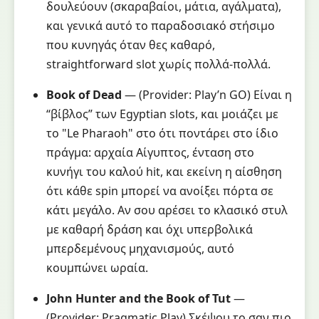
δουλεύουν (σκαραβαίοι, μάτια, αγάλματα),
και γενικά αυτό το παραδοσιακό στήσιμο
που κυνηγάς όταν θες καθαρό,
straightforward slot χωρίς πολλά-πολλά.
Book of Dead
— (Provider: Play’n GO) Είναι η
“βίβλος” των Egyptian slots, και μοιάζει με
το "Le Pharaoh" στο ότι ποντάρει στο ίδιο
πράγμα: αρχαία Αίγυπτος, ένταση στο
κυνήγι του καλού hit, και εκείνη η αίσθηση
ότι κάθε spin μπορεί να ανοίξει πόρτα σε
κάτι μεγάλο. Αν σου αρέσει το κλασικό στυλ
με καθαρή δράση και όχι υπερβολικά
μπερδεμένους μηχανισμούς, αυτό
κουμπώνει ωραία.
John Hunter and the Book of Tut
—
(Provider: Pragmatic Play) Σκέψου το σαν πιο