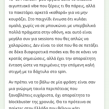
αιγυπτιακό vibe που ξέρεις τι θα πάρεις, αλλά
το πακετάρει αρκετά «καθαρά» για να μην
κουράζει. Στο παιχνίδι ένιωσα ότι κυλάει
ομαλά, χωρίς να σε μπουκώνει με υπερβολικά
πολλά πράγματα στην οθόνη, και αυτό είναι
μεγάλο συν για sessions που θες απλώς να
χαλαρώσεις. Δεν είναι το slot που θα σε πετάξει
σε δέκα διαφορετικά modes και θα σε κάνει να
κρατάς σημειώσεις, αλλά έχει την απαραίτητη
ένταση ώστε να περιμένεις την επόμενη καλή
στιγμή με το δάχτυλο στο spin.
Αν πρέπει να το βάλω σε μία φράση: είναι σαν
μια γνώριμη ταινία περιπέτειας που
ξαναβλέπεις ευχάριστα, όχι απαραίτητα το
blockbuster της χρονιάς. Θα το πρότεινα σε
παίκτες στην Ελλάδα που θέλουν κάτι